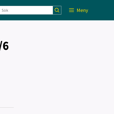
Meny
/6