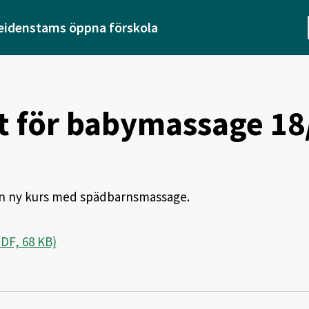
eidenstams öppna förskola
t för babymassage 18
p en ny kurs med spädbarnsmassage.
PDF, 68 KB)