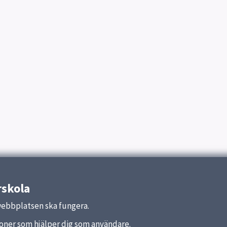
rskola
webbplatsen ska fungera.
nktioner som hjälper dig som användare.