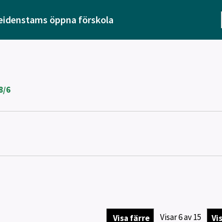
eidenstams öppna förskola
8/6
Visar
6
av
15
Visa färre
Vis